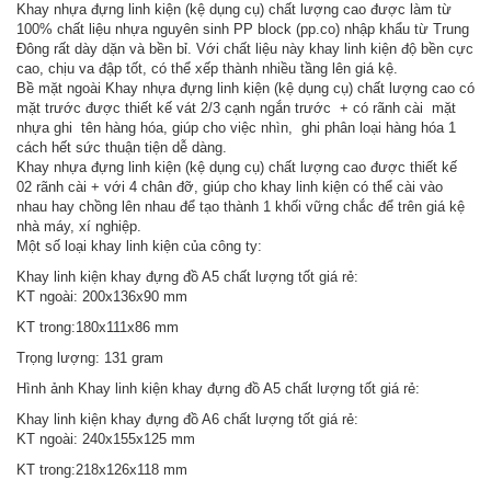
Khay nhựa đựng linh kiện (kệ dụng cụ) chất lượng cao được làm từ
100% chất liệu nhựa nguyên sinh PP block (pp.co) nhập khẩu từ Trung
Đông rất dày dặn và bền bỉ. Với chất liệu này khay linh kiện độ bền cực
cao, chịu va đập tốt, có thể xếp thành nhiều tầng lên giá kệ.
Bề mặt ngoài Khay nhựa đựng linh kiện (kệ dụng cụ) chất lượng cao có
mặt trước được thiết kế vát 2/3 cạnh ngắn trước + có rãnh cài mặt
nhựa ghi tên hàng hóa, giúp cho việc nhìn, ghi phân loại hàng hóa 1
cách hết sức thuận tiện dễ dàng.
Khay nhựa đựng linh kiện (kệ dụng cụ) chất lượng cao được thiết kế
02 rãnh cài + với 4 chân đỡ, giúp cho khay linh kiện có thể cài vào
nhau hay chồng lên nhau để tạo thành 1 khối vững chắc để trên giá kệ
nhà máy, xí nghiệp.
Một số loại khay linh kiện của công ty:
Khay linh kiện khay đựng đồ A5 chất lượng tốt giá rẻ:
KT ngoài: 200x136x90 mm
KT trong:180x111x86 mm
Trọng lượng: 131 gram
Hình ảnh Khay linh kiện khay đựng đồ A5 chất lượng tốt giá rẻ:
Khay linh kiện khay đựng đồ A6 chất lượng tốt giá rẻ:
KT ngoài: 240x155x125 mm
KT trong:218x126x118 mm