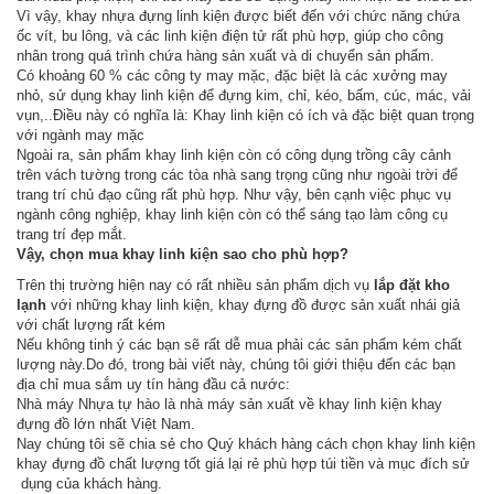
Vì vậy, khay nhựa đựng linh kiện được biết đến với chức năng chứa
ốc vít, bu lông, và các linh kiện điện tử rất phù hợp, giúp cho công
nhân trong quá trình chứa hàng sản xuất và di chuyển sản phẩm.
Có khoảng 60 % các công ty may mặc, đặc biệt là các xưởng may
nhỏ, sử dụng khay linh kiện để đựng kim, chỉ, kéo, bấm, cúc, mác, vải
vụn,..Điều này có nghĩa là: Khay linh kiện có ích và đặc biệt quan trọng
với ngành may mặc
Ngoài ra, sản phẩm khay linh kiện còn có công dụng trồng cây cảnh
trên vách tường trong các tòa nhà sang trọng cũng như ngoài trời để
trang trí chủ đạo cũng rất phù hợp. Như vậy, bên cạnh việc phục vụ
ngành công nghiệp, khay linh kiện còn có thể sáng tạo làm công cụ
trang trí đẹp mắt.
Vậy, chọn mua khay linh kiện sao cho phù hợp?
Trên thị trường hiện nay có rất nhiều sản phẩm dịch vụ
lắp đặt kho
lạnh
với những khay linh kiện, khay đựng đồ được sản xuất nhái giả
với chất lượng rất kém
Nếu không tinh ý các bạn sẽ rất dễ mua phải các sản phẩm kém chất
lượng này.Do đó, trong bài viết này, chúng tôi giới thiệu đến các bạn
địa chỉ mua sắm uy tín hàng đầu cả nước:
Nhà máy Nhựa tự hào là nhà máy sản xuất về khay linh kiện khay
đựng đồ lớn nhất Việt Nam.
Nay chúng tôi sẽ chia sẻ cho Quý khách hàng cách chọn khay linh kiện
khay đựng đồ chất lượng tốt giá lại rẻ phù hợp túi tiền và mục đích sử
dụng của khách hàng.