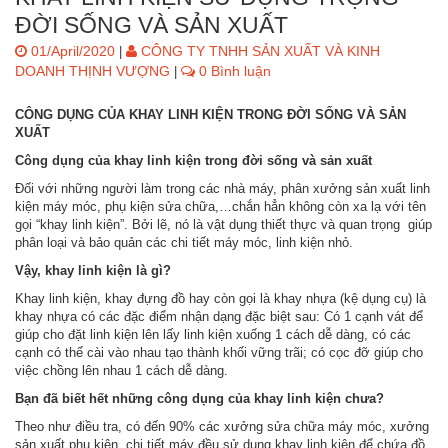
ĐỜI SỐNG VÀ SẢN XUẤT
01/April/2020
CÔNG TY TNHH SẢN XUẤT VÀ KINH
|
DOANH THỊNH VƯỢNG
0 Bình luận
|
CÔNG DỤNG CỦA KHAY LINH KIỆN TRONG ĐỜI SỐNG VÀ SẢN
XUẤT
Công dụng của khay linh kiện trong đời sống và sản xuất
Đối với những người làm trong các nhà máy, phân xưởng sản xuất linh
kiện máy móc, phụ kiện sửa chữa,…chắn hẳn không còn xa lạ với tên
gọi “khay linh kiện”. Bởi lẽ, nó là vật dụng thiết thực và quan trọng giúp
phân loại và bảo quản các chi tiết máy móc, linh kiện nhỏ.
Vậy, khay linh kiện là gì?
Khay linh kiện, khay đựng đồ hay còn gọi là khay nhựa (kệ dụng cụ) là
khay nhựa có các đặc điểm nhận dạng đặc biệt sau: Có 1 cạnh vát để
giúp cho đặt linh kiện lên lấy linh kiện xuống 1 cách dễ dàng, có các
cạnh có thể cài vào nhau tạo thành khối vững trãi; có cọc đỡ giúp cho
việc chồng lên nhau 1 cách dễ dàng.
Bạn đã biết hết những công dụng của khay linh kiện chưa?
Theo như điều tra, có đến 90% các xưởng sửa chữa máy móc, xưởng
sản xuất phụ kiện, chi tiết máy đều sử dụng khay linh kiện để chứa đồ.