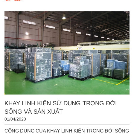
KHAY LINH KIỆN SỬ DỤNG TRỌNG ĐỜI
SỐNG VÀ SẢN XUẤT
01/04/2020
CÔNG DỤNG CỦA KHAY LINH KIỆN TRONG ĐỜI SỐNG